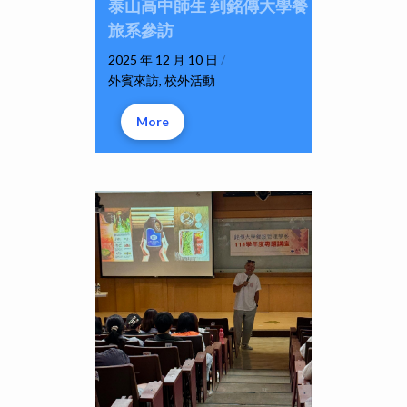
泰山高中師生 到銘傳大學餐
旅系參訪
2025 年 12 月 10 日
/
外賓來訪
,
校外活動
More