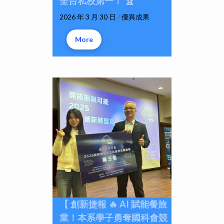
全台私校第一！ 🏆
2026 年 3 月 30 日
/
優異成果
More
【 創新捷報 🔥 AI 賦能餐旅
業！本系學子勇奪國科會競