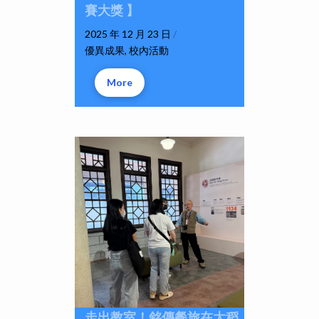
賽大獎 】
2025 年 12 月 23 日
/
優異成果
,
校內活動
More
走出教室！銘傳餐旅在大稻