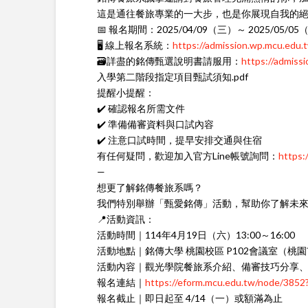
這是通往餐旅專業的一大步，也是你展現自我的
📅 報名期間：2025/04/09（三）～ 2025/05/0
🖥️ 線上報名系統：
https://admission.wp.mcu.e
🗃️詳盡的銘傳甄選說明書請服用：
https://admiss
入學第二階段指定項目甄試須知.pdf
提醒小提醒：
✔️ 確認報名所需文件
✔️ 準備備審資料與口試內容
✔️ 注意口試時間，提早安排交通與住宿
有任何疑問，歡迎加入官方Line帳號詢問：
https:
—
想更了解銘傳餐旅系嗎？
我們特別舉辦「甄愛銘傳」活動，幫助你了解未
📍活動資訊：
活動時間｜114年4月19日（六）13:00～16:00
活動地點｜銘傳大學 桃園校區 P102會議室（桃
活動內容｜觀光學院餐旅系介紹、備審技巧分享
報名連結｜
https://eform.mcu.edu.tw/node/3852
報名截止｜即日起至 4/14（一）或額滿為止