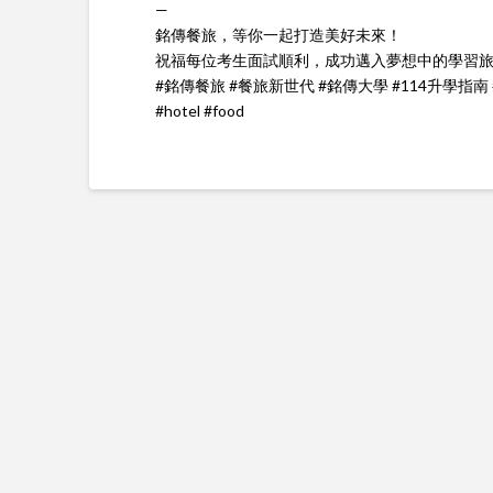
—
銘傳餐旅，等你一起打造美好未來！
祝福每位考生面試順利，成功邁入夢想中的學習
#銘傳餐旅 #餐旅新世代 #銘傳大學 #114升學指南 #甄愛銘
#hotel #food