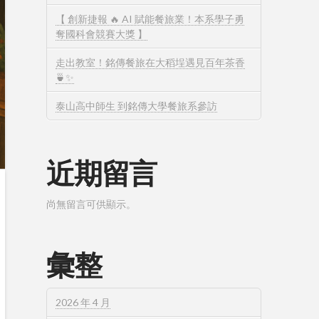
【 創新捷報 🔥 AI 賦能餐旅業！本系學子勇
奪國科會競賽大獎 】
走出教室！銘傳餐旅在大稻埕遇見百年茶香
🍵✨
泰山高中師生 到銘傳大學餐旅系參訪
近期留言
尚無留言可供顯示。
彙整
2026 年 4 月