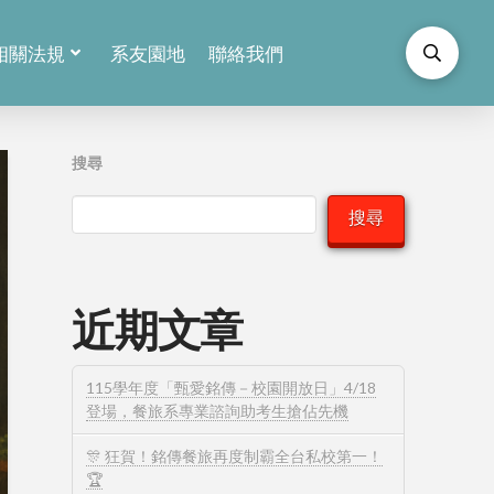
相關法規
系友園地
聯絡我們
搜尋
搜尋
近期文章
115學年度「甄愛銘傳－校園開放日」4/18
登場，餐旅系專業諮詢助考生搶佔先機
🎊 狂賀！銘傳餐旅再度制霸全台私校第一！
🏆