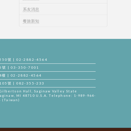
系友消息
餐旅新知
號 | 02-2882-4564
| 03-350-7001
| 02-2882-4564
號 | 082-355-233
lbertson Hall, Saginaw Valley State
aginaw, MI 48710 U.S.A. Telephone: 1-989-964-
4 (Taiwan)