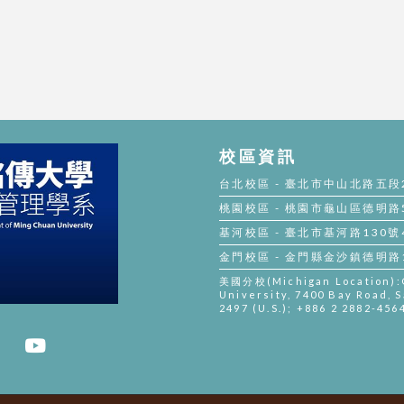
校區資訊
台北校區 - 臺北市中山北路五段250
桃園校區 - 桃園市龜山區德明路5號 
基河校區 - 臺北市基河路130號4樓 
金門校區 - 金門縣金沙鎮德明路105
美國分校(Michigan Location):Gi
University, 7400 Bay Road, S
2497 (U.S.); +886 2 2882-456