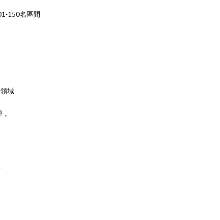
-150名區間
大領域
學，
學
定