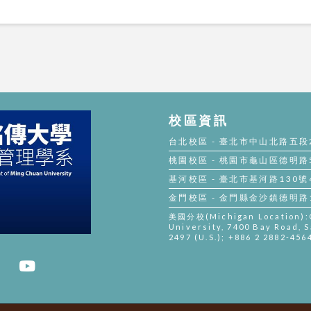
校區資訊
台北校區 - 臺北市中山北路五段250
桃園校區 - 桃園市龜山區德明路5號 
基河校區 - 臺北市基河路130號4樓 
金門校區 - 金門縣金沙鎮德明路105
美國分校(Michigan Location):Gi
University, 7400 Bay Road, S
2497 (U.S.); +886 2 2882-456