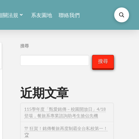
相關法規
系友園地
聯絡我們
搜尋
搜尋
近期文章
115學年度「甄愛銘傳－校園開放日」4/18
登場，餐旅系專業諮詢助考生搶佔先機
🎊 狂賀！銘傳餐旅再度制霸全台私校第一！
🏆