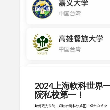
2024上海軟科世
院私校第一！
銘傳觀光學院，蟬聯台灣私校第1️⃣！👏🌹👍🏅🎉