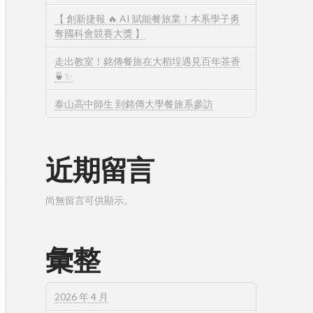
【 創新捷報 🔥 AI 賦能餐旅業！本系學子勇
奪國科會競賽大獎 】
走出教室！銘傳餐旅在大稻埕遇見百年茶香
🍵✨
泰山高中師生 到銘傳大學餐旅系參訪
近期留言
尚無留言可供顯示。
彙整
2026 年 4 月