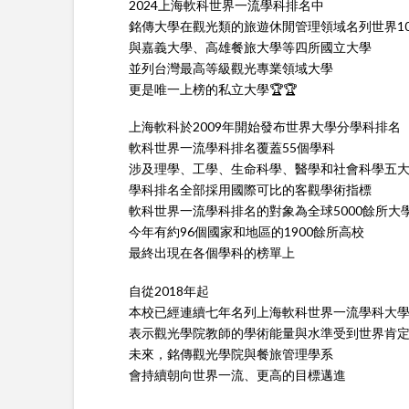
2024上海軟科世界一流學科排名中
銘傳大學在觀光類的旅遊休閒管理領域名列世界101
與嘉義大學、高雄餐旅大學等四所國立大學
並列台灣最高等級觀光專業領域大學
更是唯一上榜的私立大學🏆🏆
上海軟科於2009年開始發布世界大學分學科排名
軟科世界一流學科排名覆蓋55個學科
涉及理學、工學、生命科學、醫學和社會科學五
學科排名全部採用國際可比的客觀學術指標
軟科世界一流學科排名的對象為全球5000餘所大
今年有約96個國家和地區的1900餘所高校
最終出現在各個學科的榜單上
自從2018年起
本校已經連續七年名列上海軟科世界一流學科大
表示觀光學院教師的學術能量與水準受到世界肯
未來，銘傳觀光學院與餐旅管理學系
會持續朝向世界一流、更高的目標邁進