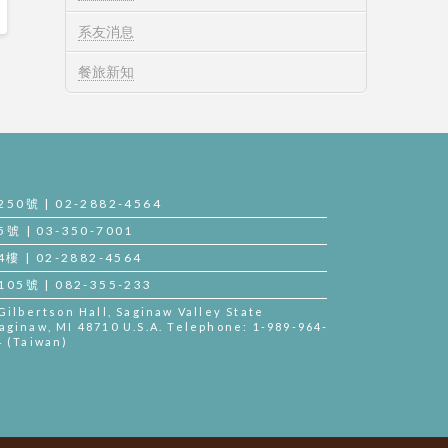
系友消息
餐旅新知
號 | 02-2882-4564
| 03-350-7001
| 02-2882-4564
號 | 082-355-233
lbertson Hall, Saginaw Valley State
aginaw, MI 48710 U.S.A. Telephone: 1-989-964-
4 (Taiwan)