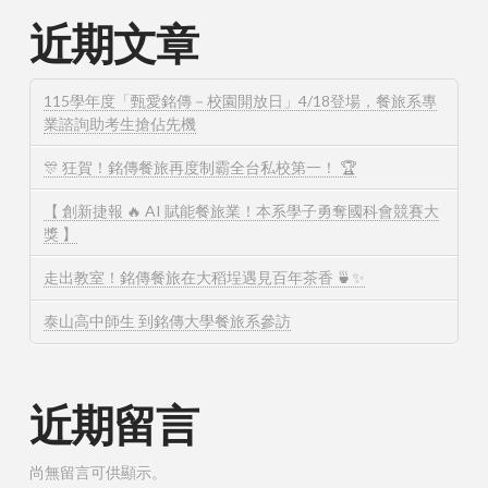
近期文章
115學年度「甄愛銘傳－校園開放日」4/18登場，餐旅系專
業諮詢助考生搶佔先機
🎊 狂賀！銘傳餐旅再度制霸全台私校第一！ 🏆
【 創新捷報 🔥 AI 賦能餐旅業！本系學子勇奪國科會競賽大
獎 】
走出教室！銘傳餐旅在大稻埕遇見百年茶香 🍵✨
泰山高中師生 到銘傳大學餐旅系參訪
近期留言
尚無留言可供顯示。