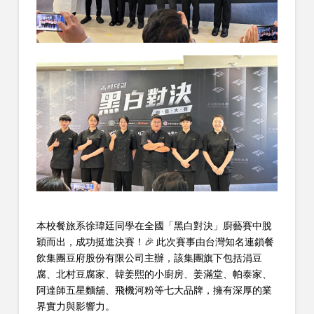
本校餐旅系徐瑋廷同學在全國「黑白對決」廚藝賽中脫
穎而出，成功挺進決賽！🎉 此次賽事由台灣知名連鎖餐
飲集團豆府股份有限公司主辦，該集團旗下包括涓豆
腐、北村豆腐家、韓姜熙的小廚房、姜滿堂、帕泰家、
阿達師五星麵舖、飛機河粉等七大品牌，擁有深厚的業
界實力與影響力。