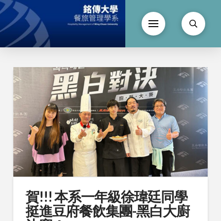
賀!!! 本系一年級徐瑋廷同學
挺進豆府餐飲集團-黑白大廚