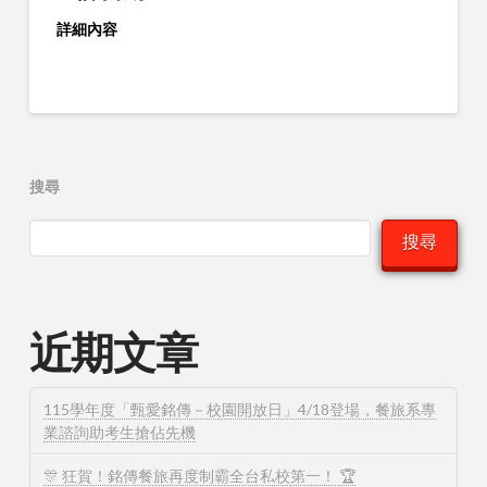
詳細內容
搜尋
搜尋
近期文章
115學年度「甄愛銘傳－校園開放日」4/18登場，餐旅系專
業諮詢助考生搶佔先機
🎊 狂賀！銘傳餐旅再度制霸全台私校第一！ 🏆