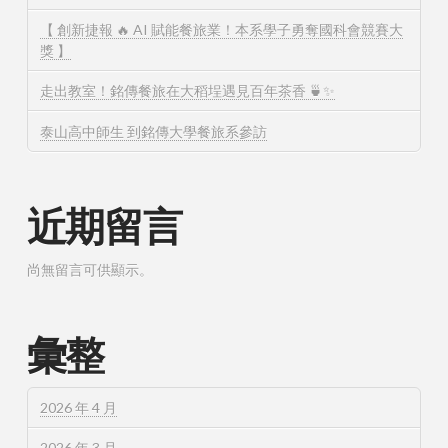
【 創新捷報 🔥 AI 賦能餐旅業！本系學子勇奪國科會競賽大
獎 】
走出教室！銘傳餐旅在大稻埕遇見百年茶香 🍵✨
泰山高中師生 到銘傳大學餐旅系參訪
近期留言
尚無留言可供顯示。
彙整
2026 年 4 月
2026 年 3 月