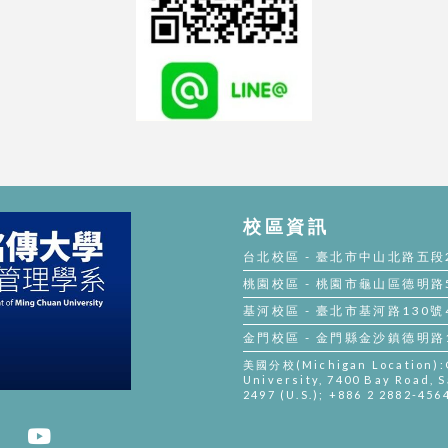
校區資訊
台北校區 - 臺北市中山北路五段250
桃園校區 - 桃園市龜山區德明路5號 
基河校區 - 臺北市基河路130號4樓 
金門校區 - 金門縣金沙鎮德明路105
美國分校(Michigan Location):Gi
University, 7400 Bay Road, S
2497 (U.S.); +886 2 2882-456