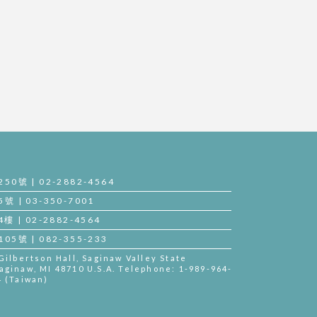
號 | 02-2882-4564
| 03-350-7001
| 02-2882-4564
號 | 082-355-233
lbertson Hall, Saginaw Valley State
aginaw, MI 48710 U.S.A. Telephone: 1-989-964-
4 (Taiwan)